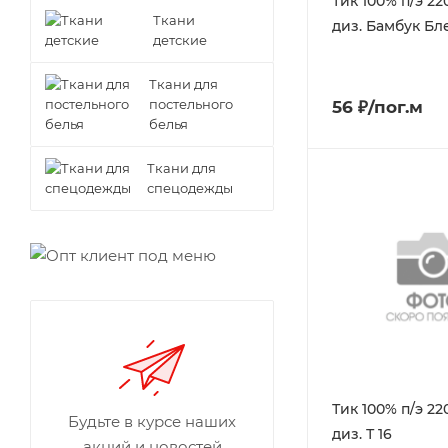
Тик 100% п/э 22
Ткани
диз. Бамбук Бл
детские
Ткани для
постельного
56 ₽/пог.м
белья
Ткани для
спецодежды
Тик 100% п/э 22
Будьте в курсе наших
диз. Т 16
акций и новостей