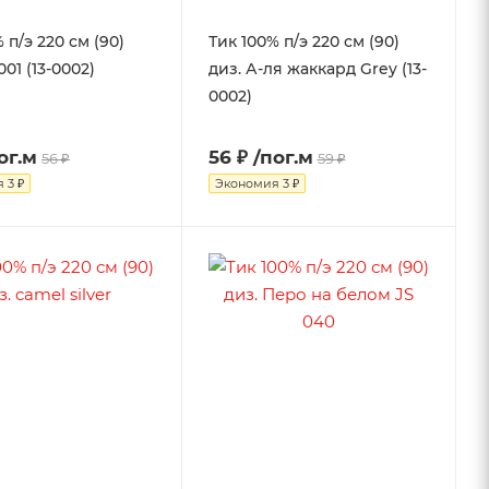
 п/э 220 см (90)
Тик 100% п/э 220 см (90)
001 (13-0002)
диз. А-ля жаккард Grey (13-
0002)
ог.м
56 ₽
/пог.м
56 ₽
59 ₽
я
3 ₽
Экономия
3 ₽