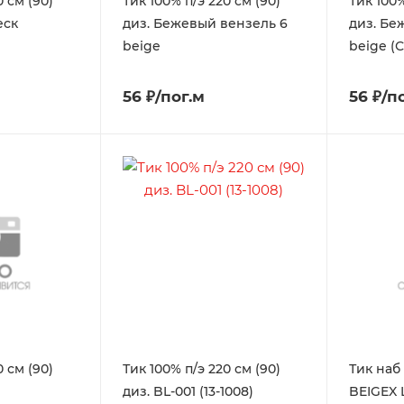
0 см (90)
Тик 100% п/э 220 см (90)
Тик 100%
еск
диз. Бежевый вензель 6
диз. Бе
beige
beige (
56 ₽/пог.м
56 ₽/п
0 см (90)
Тик 100% п/э 220 см (90)
Тик наб
диз. BL-001 (13-1008)
BEIGEX 