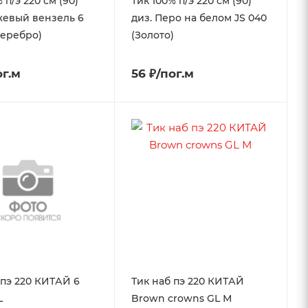
 п/э 220 см (90)
Тик 100% п/э 220 см (90)
жевый вензель 6
диз. Перо на белом JS 040
Серебро)
(Золото)
ог.м
56 ₽/пог.м
 пэ 220 КИТАЙ 6
Тик наб пэ 220 КИТАЙ
L
Brown crowns GL М