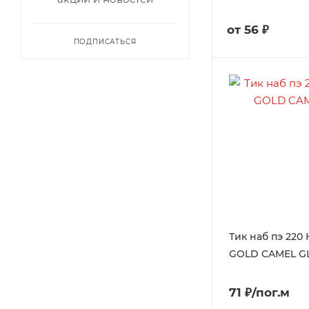
от
56 ₽
ПОДПИСАТЬСЯ
Тик наб пэ 220
GOLD CAMEL G
71 ₽/пог.м