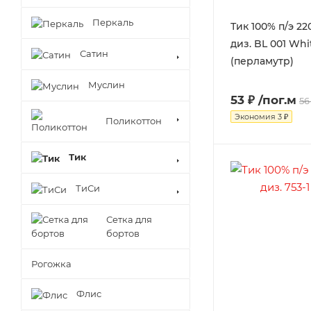
Перкаль
Тик 100% п/э 22
диз. BL 001 Whi
Сатин
(перламутр)
Муслин
53 ₽
/пог.м
56
Экономия
3 ₽
Поликоттон
Тик
ТиСи
Сетка для
бортов
Рогожка
Флис