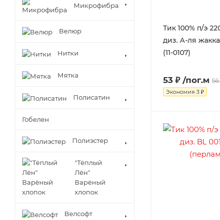
Микрофибра
Тик 100% п/э 22
Велюр
диз. А-ля жакк
(11-0107)
Нитки
Мятка
53 ₽
/пог.м
56
Экономия
3 ₽
Полисатин
Гобелен
Полиэстер
"Тёплый
Лён"
Варёный
хлопок
Велсофт