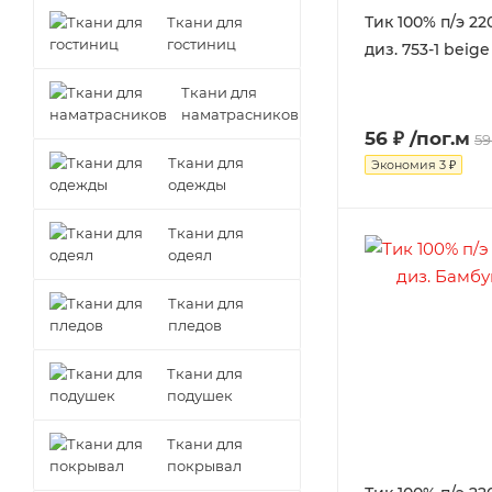
Тик 100% п/э 22
Ткани для
гостиниц
диз. 753-1 beige
Ткани для
наматрасников
56 ₽
/пог.м
59
Ткани для
Экономия
3 ₽
одежды
Ткани для
одеял
Ткани для
пледов
Ткани для
подушек
Ткани для
покрывал