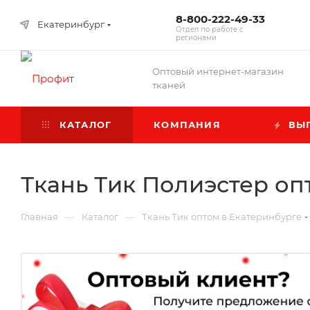
8-800-222-49-33
Екатеринбург
Отдел по работе с
регионами
Оптовый интернет-магазин
тканей
КАТАЛОГ
КОМПАНИЯ
ВЫГ
Ткань Тик Полиэстер оп
—
—
Главная
Каталог
Ткань Тик оптом в Екатеринбурге