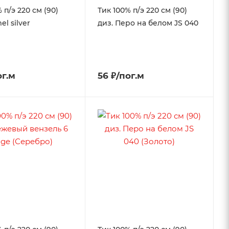
 п/э 220 см (90)
Тик 100% п/э 220 см (90)
el silver
диз. Перо на белом JS 040
ог.м
56 ₽/пог.м