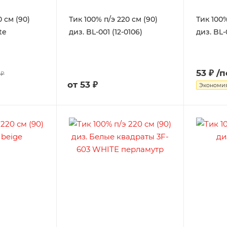
0 см (90)
Тик 100% п/э 220 см (90)
Тик 100%
te
диз. BL-001 (12-0106)
диз. BL-
53 ₽
/п
 ₽
от
53 ₽
Экономи