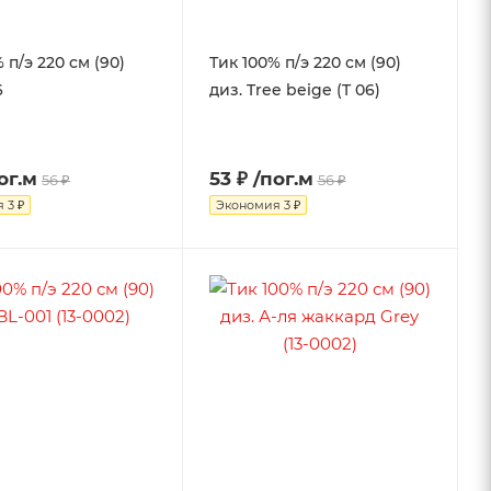
 п/э 220 см (90)
Тик 100% п/э 220 см (90)
6
диз. Tree beige (T 06)
ог.м
53 ₽
/пог.м
56 ₽
56 ₽
я
3 ₽
Экономия
3 ₽