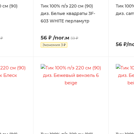
0 см (90)
Тик 100% п/э 220 см (90)
Тик 100%
диз. Белые квадраты 3F-
диз. cam
603 WHITE перламутр
56 ₽
/пог.м
 ₽
59 ₽
56 ₽/п
Экономия
3 ₽