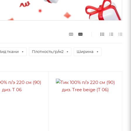
Вид ткани
Плотность,гр/м2
Ширина