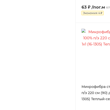
63 ₽
/пог.м
67
Экономия
4 ₽
Микрофибра ст
п/э 220 см (90) д
1305) Теплый-с