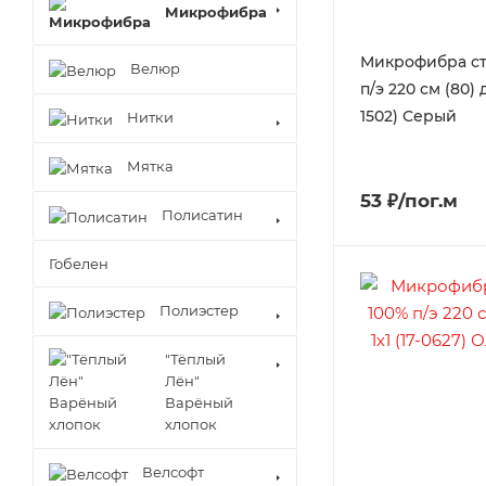
Микрофибра
Микрофибра ст
Велюр
п/э 220 см (80) д
1502) Серый
Нитки
Мятка
53 ₽/пог.м
Полисатин
Гобелен
Полиэстер
"Тёплый
Лён"
Варёный
хлопок
Велсофт