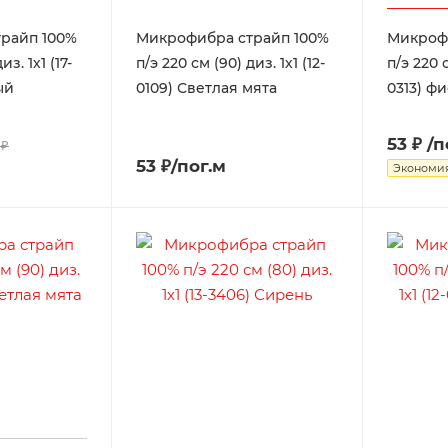
райп 100%
Микрофибра страйп 100%
Микроф
из. 1х1 (17-
п/э 220 см (90) диз. 1х1 (12-
п/э 220 с
ый
0109) Светлая мята
0313) фи
53 ₽
/п
 ₽
53 ₽/пог.м
Экономи