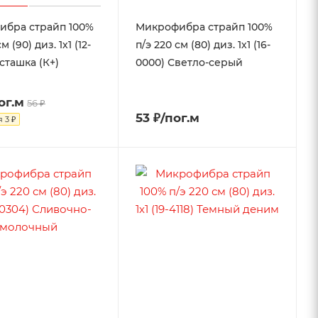
ибра страйп 100%
Микрофибра страйп 100%
м (90) диз. 1х1 (12-
п/э 220 см (80) диз. 1х1 (16-
сташка (К+)
0000) Светло-серый
ог.м
56 ₽
53 ₽/пог.м
я
3 ₽