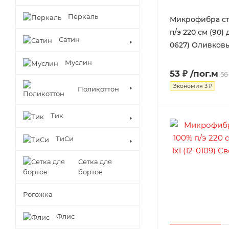
Перкаль
Микрофибра ст
п/э 220 см (90) д
Сатин
0627) Оливков
Муслин
53 ₽
/пог.м
56
Экономия
3 ₽
Поликоттон
Тик
ТиСи
Сетка для
бортов
Рогожка
Флис