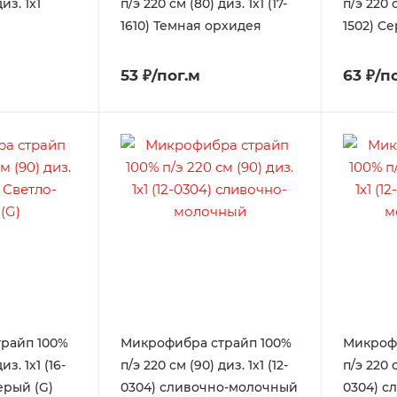
из. 1x1
п/э 220 см (80) диз. 1х1 (17-
п/э 220 с
1610) Темная орхидея
1502) C
53 ₽/пог.м
63 ₽/п
райп 100%
Микрофибра страйп 100%
Микроф
из. 1х1 (16-
п/э 220 см (90) диз. 1х1 (12-
п/э 220 с
ерый (G)
0304) сливочно-молочный
0304) с