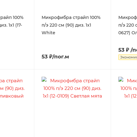
райп 100%
Микрофибра страйп 100%
Микроф
из. 1х1 (17-
п/э 220 см (90) диз. 1x1
п/э 220 с
White
0627) О
53 ₽
/п
53 ₽/пог.м
Экономи