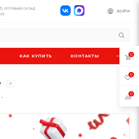
1Б, оптовый склад
ВОЙТИ
о)
0
КАК КУПИТЬ
КОНТАКТЫ
0
е
31
0
е