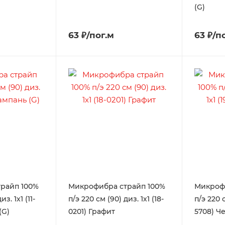
(G)
63 ₽/пог.м
63 ₽/п
райп 100%
Микрофибра страйп 100%
Микроф
з. 1х1 (11-
п/э 220 см (90) диз. 1х1 (18-
п/э 220 с
(G)
0201) Графит
5708) Ч