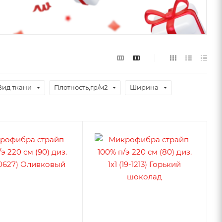
Вид ткани
Плотность,гр/м2
Ширина