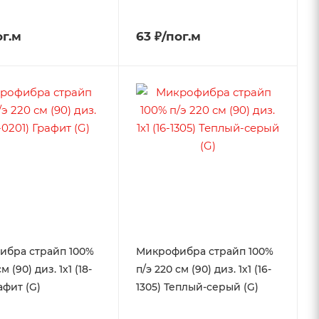
ог.м
63 ₽/пог.м
ибра страйп 100%
Микрофибра страйп 100%
м (90) диз. 1х1 (18-
п/э 220 см (90) диз. 1х1 (16-
афит (G)
1305) Теплый-серый (G)