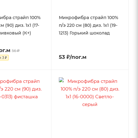
ибра страйп 100%
Микрофибра страйп 100%
м (90) диз. 1х1 (17-
п/э 220 см (80) диз. 1х1 (19-
ливковый (К+)
1213) Горький шоколад
ог.м
56 ₽
53 ₽/пог.м
я
3 ₽