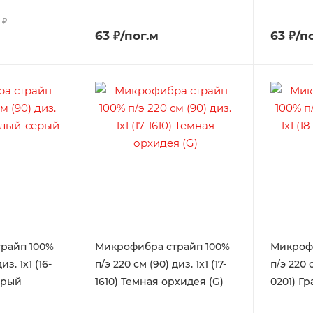
 ₽
63 ₽/пог.м
63 ₽/п
райп 100%
Микрофибра страйп 100%
Микроф
из. 1х1 (16-
п/э 220 см (90) диз. 1х1 (17-
п/э 220 с
ерый
1610) Темная орхидея (G)
0201) Гр