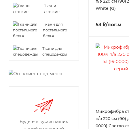
п/э 220 см (90) д
Ткани
White (G)
детские
53 ₽/пог.м
Ткани для
постельного
белья
Ткани для
спецодежды
Микрофибра ст
п/э 220 см (90) д
Будьте в курсе наших
0000) Светло-с
акций и новостей