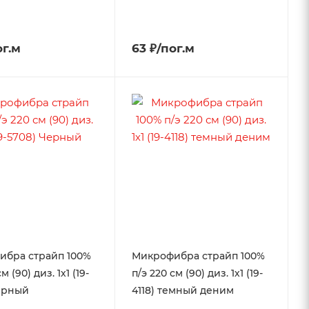
ог.м
63 ₽/пог.м
ибра страйп 100%
Микрофибра страйп 100%
м (90) диз. 1х1 (19-
п/э 220 см (90) диз. 1х1 (19-
ерный
4118) темный деним