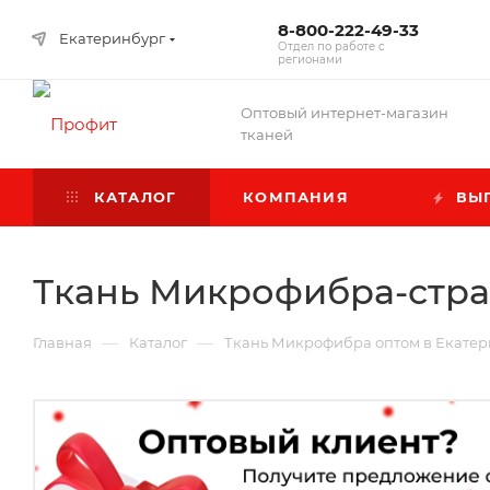
8-800-222-49-33
Екатеринбург
Отдел по работе с
регионами
Оптовый интернет-магазин
тканей
КАТАЛОГ
КОМПАНИЯ
ВЫГ
Ткань Микрофибра-стра
—
—
Главная
Каталог
Ткань Микрофибра оптом в Екате